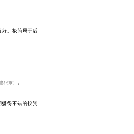
就好。极简属于后
。
也很难）
期赚得不错的投资