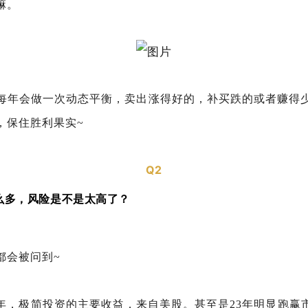
嘛。
每年会做一次动态平衡，卖出涨得好的，补买跌的或者赚得
，保住胜利果实~
Q2
么多，风险是不是太高了？
都会被问到~
年，极简投资的主要收益，来自美股。甚至是23年明显跑赢