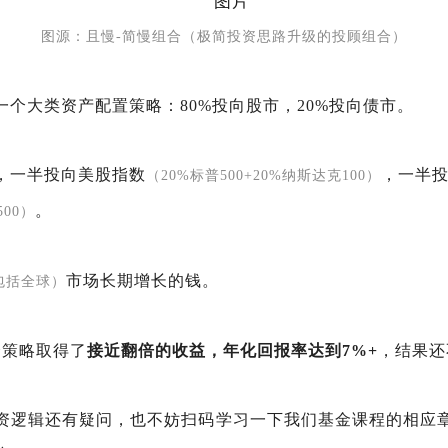
图源：且慢-简慢组合（极简投资思路升级的投顾组合）
一个大类资产配置策略：80%投向股市，20%投向债市。
，一半投向美股指数
，一半投
（20%标普500+20%纳斯达克100）
。
500）
市场长期增长的钱。
包括全球）
个策略取得了
接近翻倍的收益，年化回报率达到7%+
，结果还
资逻辑还有疑问，也不妨扫码学习一下我们基金课程的相应