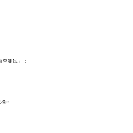
自查测试」：
律~