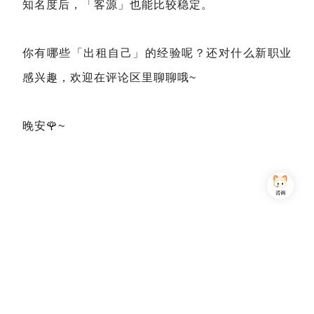
知名度后，「客源」也能比较稳定。
你有哪些「出租自己」的经验呢？还对什么新职业
感兴趣，欢迎在评论区里聊聊哦~
晚安🌹~
Copyright © 2013-2026,上海简七信息科技有限公司 版权所有 |
沪公网安备 31010102007470号
沪ICP备16032752号