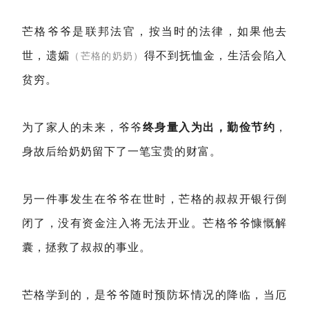
芒格爷爷是联邦法官，按当时的法律，如果他去
世，遗孀
得不到抚恤金，生活会陷入
（芒格的奶奶）
贫穷。
为了家人的未来，爷爷
终身量入为出，勤俭节约
，
身故后给奶奶留下了一笔宝贵的财富。
另一件事发生在爷爷在世时，芒格的叔叔开银行倒
闭了，没有资金注入将无法开业。芒格爷爷慷慨解
囊，拯救了叔叔的事业。
芒格学到的，是爷爷随时预防坏情况的降临，当厄