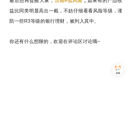
最后想再提醒大家，
活期≠低风险
，
如果有的产品收
益比同类明显高出一截，不妨仔细看看风险等级，谨
防一些R3等级的银行理财，被列入其中。
你还有什么想聊的，欢迎在评论区讨论哦~
Copyright © 2013-2026,上海简七信息科技有限公司 版权所有 |
沪公网安备 31010102007470号
沪ICP备16032752号
关注我们