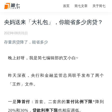
首页
简七文章
关于简七
央妈送来「大礼包」，你能省多少房贷？
2023年09月01日
存量房贷降了，能省多少
晚上好呀，我是简七编辑部的艾小白~
昨天深夜，央行和金融监管总局联手发布了两个
「王炸」文件。
一是
降首付
：首套、二套房的
首付比例
下限
*降到
20%和30%，
贷款利率下限
也相应调低。