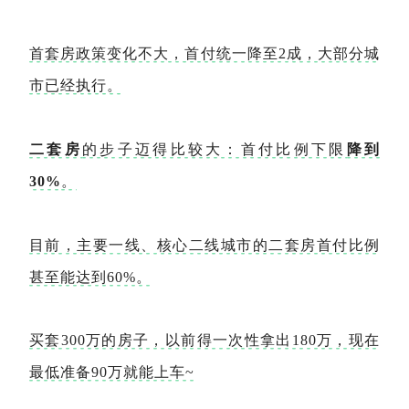
首套房政策变化不大，首付统一降至2成，大部分城
市已经执行。
二套房
的步子迈得比较大：首付比例下限
降到
30%
。
目前，主要一线、核心二线城市的二套房首付比例
甚至能达到60%。
买套300万的房子，以前得一次性拿出180万，现在
最低准备90万就能上车~