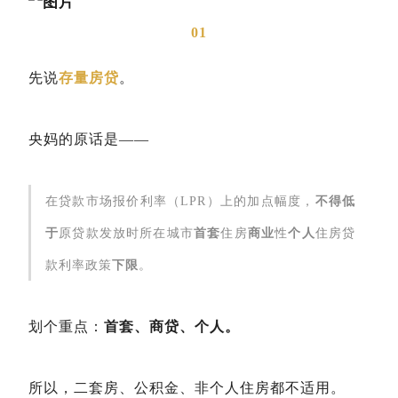
01
先说
存量房贷
。
央妈的原话是——
在贷款市场报价利率（LPR）上的加点幅度，
不得低
于
原贷款发放时所在城市
首套
住房
商业
性
个人
住房贷
款利率政策
下限
。
划个重点：
首套、商贷、个人。
所以，二套房、公积金、非个人住房都不适用。