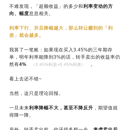
不难发现，「超额收益」的多少和
利率变动的方
向、幅度
息息相关。
利率下行、并且降幅越大，那么转让赚到的「利
差」就会越多。
我算了一笔账：如果现在买入3.45%的三年期存
单，明年利率能降到3%的话，转手卖出的收益率仍
然有
4%
。
（3.45%利息+0.45%利差）
看上去还不错~
当然，这只是理论回报。
一旦未来
利率降幅不大，甚至不降反升
，期望值就
得降一降。
另外，转手卖出前，你还得多想一步，
考虑卖出后