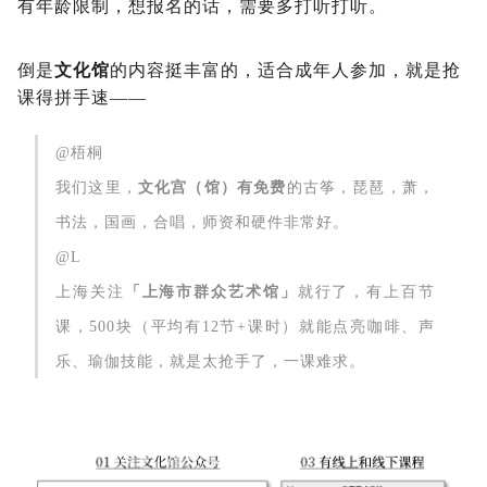
有年龄限制，想报名的话，需要多打听打听。
倒是
文化馆
的内容挺丰富的，适合成年人参加，就是抢
课得拼手速——
@梧桐
我们这里，
文化宫（馆）有免费
的古筝，琵琶，萧，
书法，国画，合唱，师资和硬件非常好。
@L
上海关注
「上海市群众艺术馆」
就行了，有上百节
课，500块（平均有12节+课时）就能点亮咖啡、声
乐、瑜伽技能，就是太抢手了，一课难求。