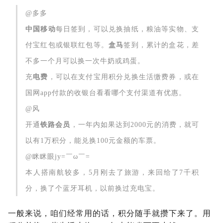
@多多
中国移动
每日签到，可以兑换抽纸，粮油等实物、支
付宝红包或银联红包等。
盒马
签到，累计的盒花，差
不多一个月可以换一次牛奶或鸡蛋。
充
电费
，可以在支付宝用积分兑换生活缴费券，或在
国网app付款的收银台看看哪个支付渠道有优惠。
@风
开通
铁路会员
，一年内如果达到2000元的消费，就可
以有1万积分，能兑换100元金额的车票。
@眯眯眼jy=￣ω￣=
本人搭南航较多，5月刚去了旅游，来回给了7千积
分，换了个蓝牙耳机，以前换过充电宝。
一般来说，咱们经常用的话，积分随手就攒下来了。用