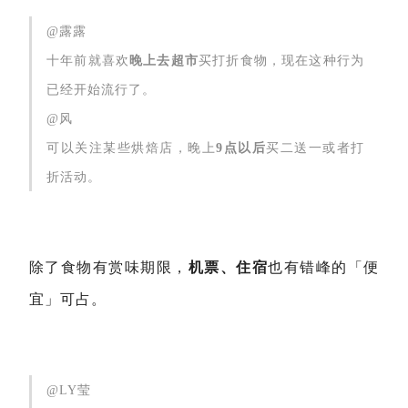
@露露
十年前就喜欢
晚上去超市
买打折食物，现在这种行为
已经开始流行了。
@风
可以关注某些烘焙店，晚上
9点以后
买二送一或者打
折活动。
除了食物有赏味期限，
机票、住宿
也有错峰的「便
宜」可占。
@LY莹