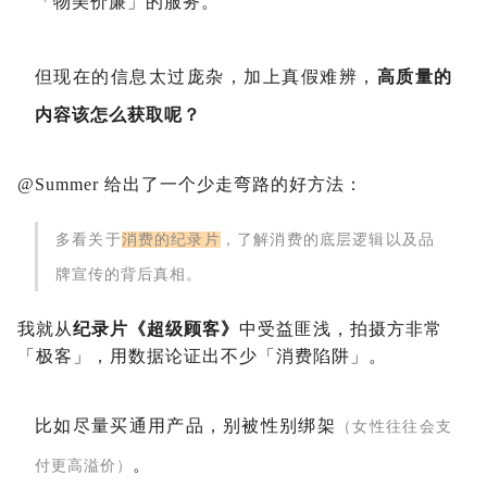
「物美价廉」的服务。
但现在的信息太过庞杂，加上真假难辨，
高质量的
内容该怎么获取呢？
@Summer 给出了一个少走弯路的好方法：
多看关于
消费的纪录片
，了解消费的底层逻辑以及品
牌宣传的背后真相。
我就从
纪录片《超级顾客》
中受益匪浅，拍摄方非常
「极客」，用数据论证出不少「消费陷阱」。
比如尽量买通用产品，别被性别绑架
（女性往往会支
。
付更高溢价）