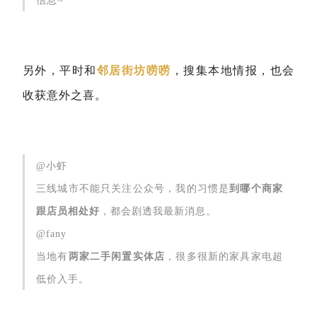
信息~
另外，平时和
邻居街坊唠唠
，搜集本地情报，也会
收获意外之喜。
@小虾
三线城市不能只关注公众号，我的习惯是
到哪个商家
跟店员相处好
，都会剧透我最新消息。
@fany
当地有
两家二手闲置实体店
，很多很新的家具家电超
低价入手。