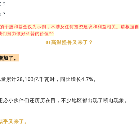
涨？
会？
及的个股和基金仅为示例，不涉及任何投资建议和利益相关。请根据
我们努力做好科普的价值^^
0
1高温怪兽又来了？
增加了。
量累计28,103亿千瓦时，同比增长4.7%。
想必小伙伴们还历历在目，不少地区都出现了断电现象。
似乎又来了。