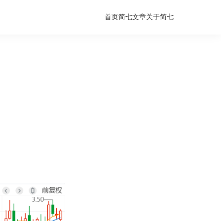
首页
简七文章
关于简七
。