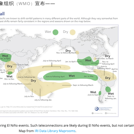
象组织
宣布——
（WMO）