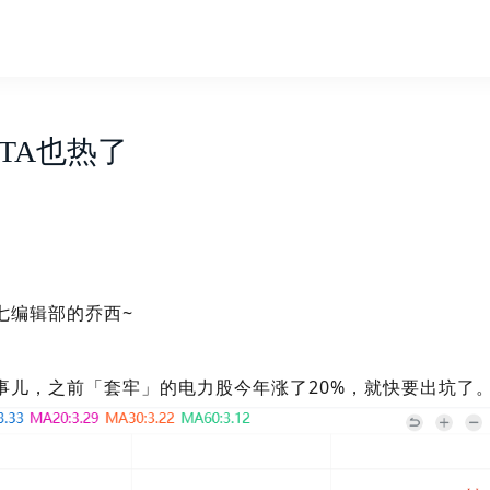
TA也热了
七编辑部的乔西~
事儿，之前「套牢」的电
力股今年涨了20%，
就快要出坑了