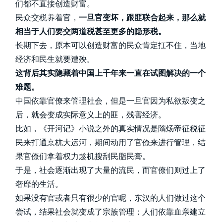
们都不直接创造财富。
民众交税养着官，
一旦官变坏，跟匪联合起来，那么就
相当于人们要交两道税甚至更多的隐形税。
长期下去，原本可以创造财富的民众肯定扛不住，当地
经济和民生就要遭殃。
这背后其实隐藏着中国上千年来一直在试图解决的一个
难题。
中国依靠官僚来管理社会，但是一旦官因为私欲叛变之
后，就会变成实际意义上的匪，残害经济。
比如，《开河记》小说之外的真实情况是隋炀帝征税征
民来打通京杭大运河，期间动用了官僚来进行管理，结
果官僚们拿着权力趁机搜刮民脂民膏。
于是，社会逐渐出现了大量的流民，而官僚们则过上了
奢靡的生活。
如果没有官或者只有很少的官呢，东汉的人们做过这个
尝试，结果社会就变成了宗族管理；人们依靠血亲建立