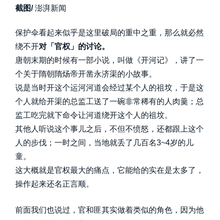
截图/
澎湃新闻
保护伞看起来似乎是这里破局的重中之重，那么就必然
绕不开
对「官权」的讨论。
唐朝末期的时候有一部小说，叫做《开河记》，讲了一
个关于隋朝隋炀帝开凿永济渠的小故事。
说是当时开这个运河河道会经过某个人的祖坟，于是这
个人就给开渠的总监工送了一碗非常稀有的人肉羹；总
监工吃完就下命令让河道绕开这个人的祖坟。
其他人听说这个事儿之后，不但不愤怒，还都跟上这个
人的步伐；一时之间，当地就丢了几百名3~4岁的儿
童。
这大概就是官权最大的痛点，它能给的实在是太多了，
操作起来还名正言顺。
前面我们也说过，官和匪其实做着类似的角色，因为他