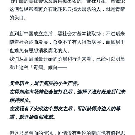
旧中国的黑社会也发展得挺出名的，像杜月笙、黄金荣
这俩曾经帮着蒋介石叱咤风云搞大屠杀的人，就是青帮
的头目。
直到新中国成立之后，黑社会才基本被取缔；不过后来
随着社会逐渐发展，总免不了有人得做底层，而底层里
也难免有思想消极腐化的人。
我们从高启强最开始的阶层和行为来看，已经可以明显
看出这种「毒瘤」倾向——
卖鱼职业，属于底层的小生产者。
在得知菜市场摊位会被打乱后，选择了送好处走后门来
维持摊位。
在发现有了安欣这个朋友之后，可以获得身边人的尊
重，就开始狐假虎威。
但这只是明面的情况，剧情没有明说的暗面也有值得思