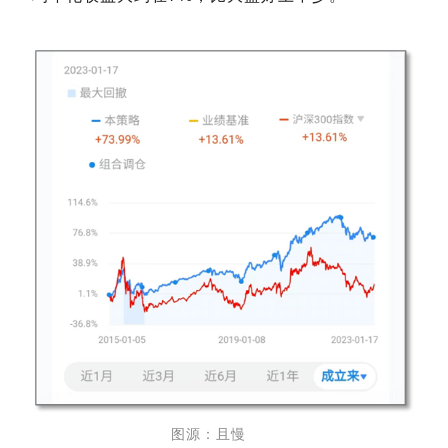
图
源
：
且慢