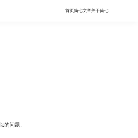
首页
简七文章
关于简七
似的问题。