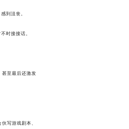
，感到沮丧。
时不时接接话。
，甚至最后还激发
合伙写游戏剧本、