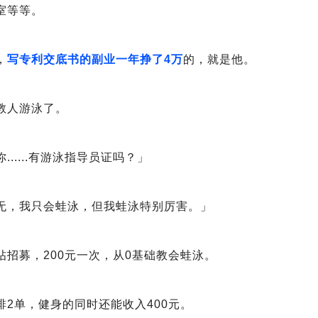
室等等。
，
写专利交底书
的副业一年挣了4万
的，就是他。
教人游泳了。
.....有游泳指导员证吗？」
无，我只会蛙泳，但我蛙泳特别厉害。」
帖招募，200元一次，从0基础教会蛙泳。
排2单，健身的同时还能收入400元。