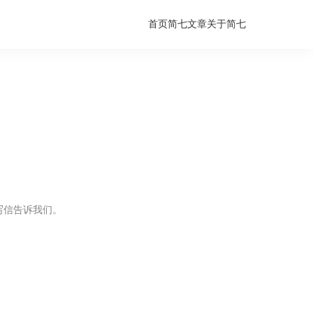
首页
简七文章
关于简七
迎写信告诉我们。