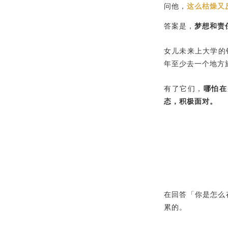
问他，
这么枯燥又
答案是，
梦想和责
女儿未来上大学的
年至少去一个地方
有了它们，
哪怕在
态，积极面对。
在回答「你是怎么
累的。