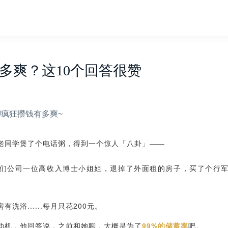
多爽？这10个回答很赞
疯狂攒钱有多爽~
老同学煲了个电话粥，得到一个惊人「八卦」——
们公司一位高收入博士小姐姐，退掉了外面租的房子，买了个行
洗浴......每月只花200元。
动机，他回答说，之前和她聊，大概是为了
99%的储蓄率
吧。