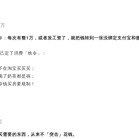
0万
单：
每次有整1万，或者发工资了，就把钱转到一张没绑定支付宝和
自己定了消费「铁令」：
不在淘宝买买买；
喝了奶茶都是祸；
存钱买房要规制！
万
买需要的东西，从来不「突击」花钱。