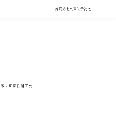
首页
简七文章
关于简七
军床，直接住进了公