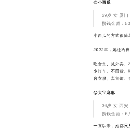
@小西瓜
29岁 女 厦门
攒钱金额：5
小西瓜的方式很简
2022年，她还给
吃食堂、减外卖、
少打车、不囤货、
舍衣服、离首饰、
@大宝麻麻
36岁 女 西安
攒钱金额：5
一直以来，她都
只