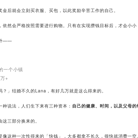
奖金后就会立刻买衣服、买包，以此奖励辛苦工作的自己。
，依然会严格按照需要进行购物。只有在实现攒钱目标后，才会小小
外——
兴的一个小镇
万+
吗？」结婚不久的Lana，有好几万就是这么得来的。
一种说法，人们生下来有三种资本：
自己的健康、时间，以及父母的
由这三部分换来的。
是像这种一次性得来的「快钱」，大多都拿不长久，很快就消费一空