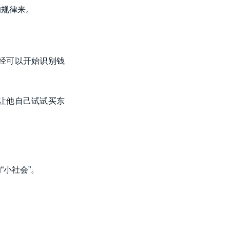
的规律来。
经可以开始识别钱
让他自己试试买东
小社会”。