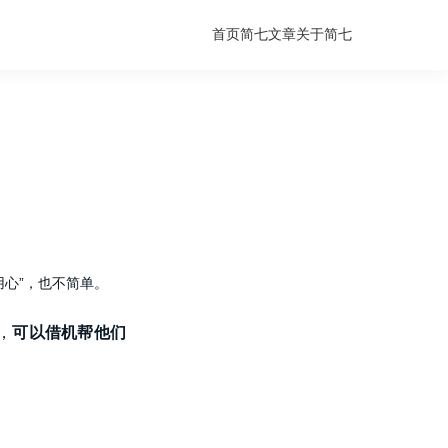
首页
简七文章
关于简七
心”，也不简单。
，
可以借机帮他们