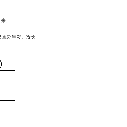
出来。
要置办年货、给长