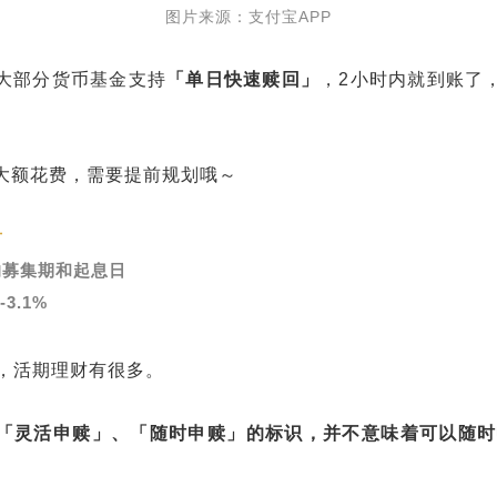
图片来源：支付宝APP
大部分货币基金支持
「单日快速赎回」
，2小时内就到账了
。
大额花费，需要提前规划哦
～
财
的募集期和起息日
3.1%
面，活期理财有很多。
「灵活申赎」、「随时申赎」的标识，并不意味着可以随时