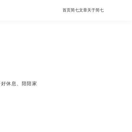
首页
简七文章
关于简七
好好休息、陪陪家