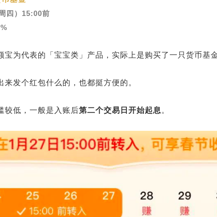
周四）15:00前
2%
额宝为代表的「宝宝类」产品，实际上是购买了一只货币基
出来发个红包什么的，也都挺方便的。
槛较低，一般是入账后
第二个交易日开始起息
。