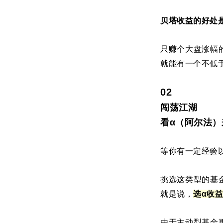
贝塔收益的好处
只赚个大盘涨幅
就能有一个不低
02
闯荡江湖
看α（阿尔法）
等你有一定经验
挑选这类型的基
就是说，
选α收
由于主动型基金